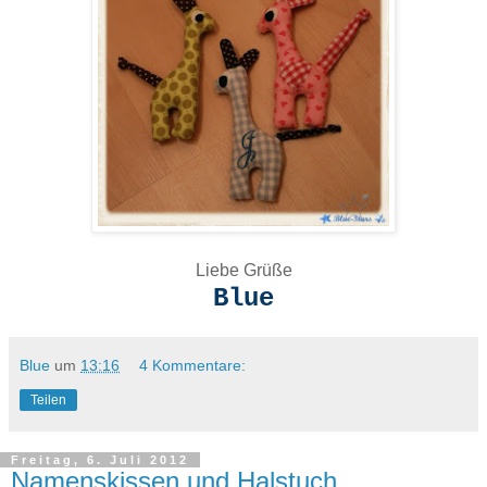
Liebe Grüße
Blue
Blue
um
13:16
4 Kommentare:
Teilen
Freitag, 6. Juli 2012
Namenskissen und Halstuch